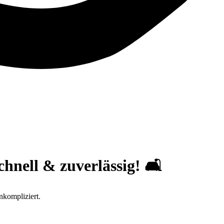
nell & zuverlässig! 🛋️
nkompliziert.